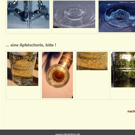
... eine Apfelschorle, bitte !
nach
www.photohai.de