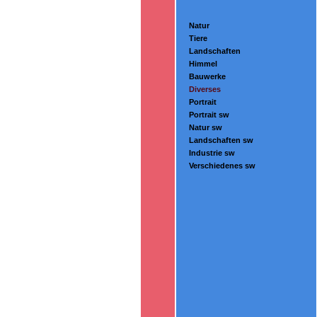
Natur
Tiere
Landschaften
Himmel
Bauwerke
Diverses
Portrait
Portrait sw
Natur sw
Landschaften sw
Industrie sw
Verschiedenes sw