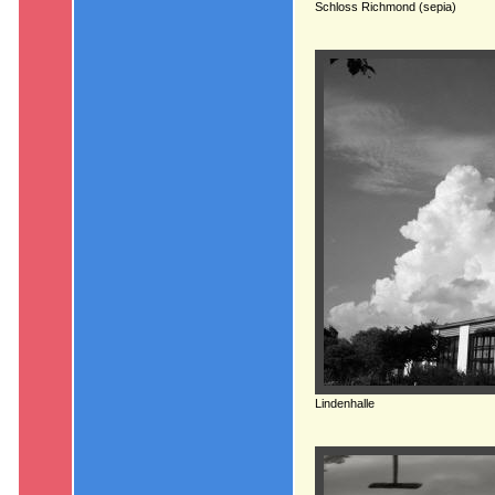
Schloss Richmond (sepia)
Lindenhalle