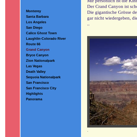
Mir persönlich ist die Kin
Der Crand Canyon ist sch
Monterey
Die gigantische Grösse d
Santa Barbara
gar nicht wiedergeben, die
Los Angeles
..
San Diego
Calico Ghost Town
Laughlin-Colorado River
Route 66
Grand Canyon
Bryce Canyon
Zion Nationalpark
Las Vegas
Death Valley
Sequoia Nationalpark
San Francisco
San Francisco City
Highlights
Panorama
.