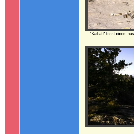
... "Kaibab" frisst einem au
.