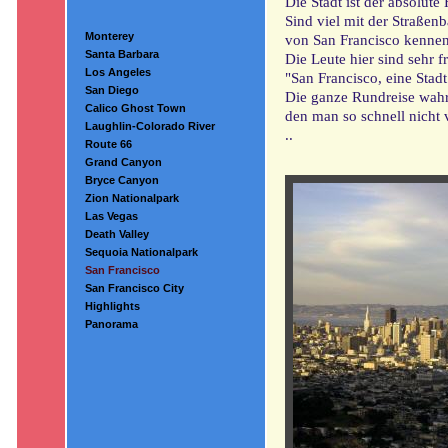
Die Stadt ist der absolut
Sind viel mit der Straßen
Monterey
von San Francisco kennen
Santa Barbara
Die Leute hier sind sehr 
Los Angeles
"San Francisco, eine Stad
San Diego
Die ganze Rundreise wahr 
Calico Ghost Town
den man so schnell nicht v
Laughlin-Colorado River
..
Route 66
Grand Canyon
Bryce Canyon
Zion Nationalpark
Las Vegas
Death Valley
Sequoia Nationalpark
San Francisco
San Francisco City
Highlights
Panorama