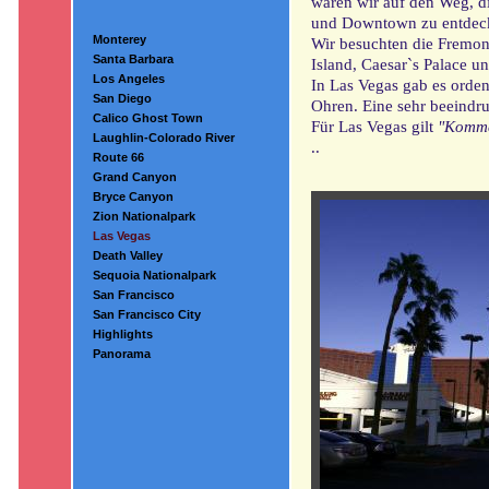
waren wir auf den Weg, di
und Downtown zu entdec
Monterey
Wir besuchten die Fremon
Santa Barbara
Island, Caesar`s Palace 
Los Angeles
In Las Vegas gab es orden
San Diego
Ohren. Eine sehr beeindr
Calico Ghost Town
Für Las Vegas gilt
"Komme
Laughlin-Colorado River
..
Route 66
Grand Canyon
Bryce Canyon
Zion Nationalpark
Las Vegas
Death Valley
Sequoia Nationalpark
San Francisco
San Francisco City
Highlights
Panorama