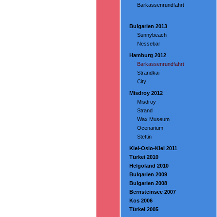
Barkassenrundfahrt
Bulgarien 2013
Sunnybeach
Nessebar
Hamburg 2012
Barkassenrundfahrt
Strandkai
City
Misdroy 2012
Misdroy
Strand
Wax Museum
Ocenarium
Stettin
Kiel-Oslo-Kiel 2011
Türkei 2010
Helgoland 2010
Bulgarien 2009
Bulgarien 2008
Bernsteinsee 2007
Kos 2006
Türkei 2005