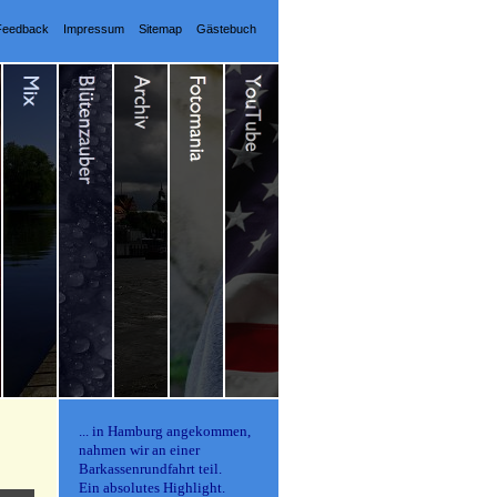
Feedback
Impressum
Sitemap
Gästebuch
... in Hamburg angekommen,
nahmen wir an einer
Barkassenrundfahrt teil.
Ein absolutes Highlight.