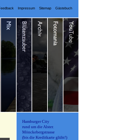
Feedback
Impressum
Sitemap
Gästebuch
Hamburger City
rund um die Alster.
Mönckebergstrasse
(bis die Kreditkarte glüht!)