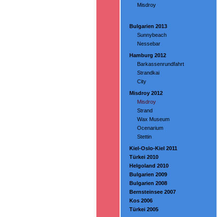
Misdroy
Bulgarien 2013
Sunnybeach
Nessebar
Hamburg 2012
Barkassenrundfahrt
Strandkai
City
Misdroy 2012
Misdroy
Strand
Wax Museum
Ocenarium
Stettin
Kiel-Oslo-Kiel 2011
Türkei 2010
Helgoland 2010
Bulgarien 2009
Bulgarien 2008
Bernsteinsee 2007
Kos 2006
Türkei 2005