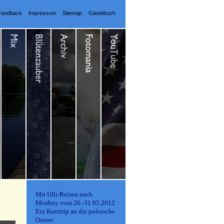
Feedback
Impressum
Sitemap
Gästebuch
Mit Ulli-Reisen nach
Misdroy vom 26.-31.05.2012
Ein Kurztrip an die polnische
Ostsee.