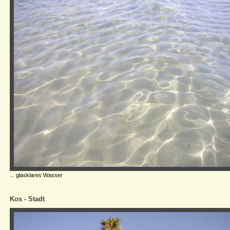
... glasklares Wasser
Kos - Stadt