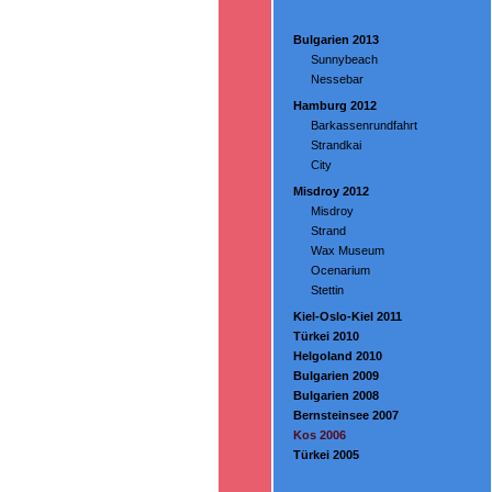
Bulgarien 2013
Sunnybeach
Nessebar
Hamburg 2012
Barkassenrundfahrt
Strandkai
City
Misdroy 2012
Misdroy
Strand
Wax Museum
Ocenarium
Stettin
Kiel-Oslo-Kiel 2011
Türkei 2010
Helgoland 2010
Bulgarien 2009
Bulgarien 2008
Bernsteinsee 2007
Kos 2006
Türkei 2005