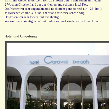
Es ist mal wieder an der Zeit, sich zu erholen und in den Süden zu fliegen.
2 Wochen Griechenland auf der kleinen und schönen Insel Kos.
Das Wetter war sehr angenehm und noch nicht ganz so heiß,(14.- 28. Juni)
so zwischen 25 und 30 Grad, am Strand teilweise sehr windig.
Das Essen war sehr lecker und reichhaltig.
Wir wurden so richtig verwöhnt und es war mal wieder ein schöner Urlaub.
..
Hotel und Umgebung