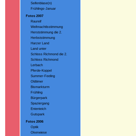
Seifenblase(n)
Frühlings-Januar
Fotos 2007
Raureif
Weihnachtlsstimmung
Herststimmung die 2.
Herbststimmung
Harzer Land
Land unter
Schloss Richmond die 2.
Schloss Richmond
Lerbach
Pferde-Koppel
Summer-Feeling
Oldtimer
Bismarkturm
Frühling
Bürgerpark
Spaziergang
Ententeich
Gutspark
Fotos 2006
Optik
Okerwiese