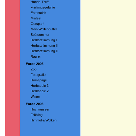
Hunde-Treff
Frühlingsgefühle
Ententeich
Maifest
Gutspark
Mein Wolfenbüttel
Spätsommer
Herbststimmung I
Herbststimmung II
Herbststimmung III
Raureif
Fotos 2005
Zoo
Fotografie
Homepage
Herbst die 1.
Herbst die 2.
Winter
Fotos 2003
Hochwasser
Frühling
Himmel & Wolken