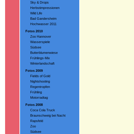
Sky & Drops
Herbstimpressionen
Wild Life
Bad Gandersheim
Hochwasser 2011
Fotos 2010
Zoo Hannover
Wasserspiele
Südsee
Butterblumenwiese
Frühlings-Mix
Winterlandschaft
Fotos 2009
Fields of Gold
Nightshooting
Regentropfen
Frühling
Motorradtag
Fotos 2008
Coca Cola Truck
Braunschweig bei Nacht
Rapsfeld
Zoo
Südsee