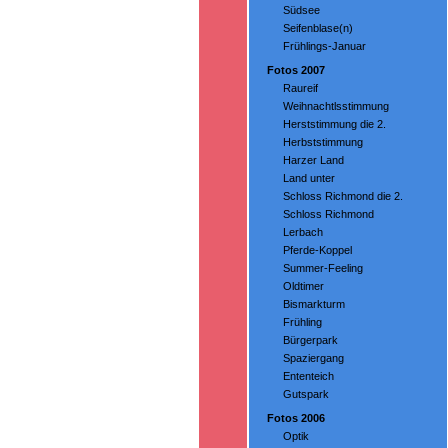
Südsee
Seifenblase(n)
Frühlings-Januar
Fotos 2007
Raureif
Weihnachtlsstimmung
Herststimmung die 2.
Herbststimmung
Harzer Land
Land unter
Schloss Richmond die 2.
Schloss Richmond
Lerbach
Pferde-Koppel
Summer-Feeling
Oldtimer
Bismarkturm
Frühling
Bürgerpark
Spaziergang
Ententeich
Gutspark
Fotos 2006
Optik