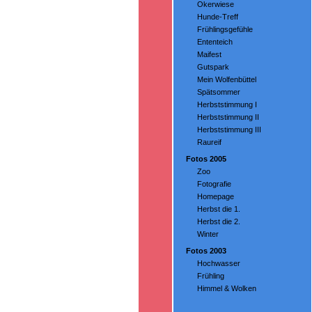
Okerwiese
Hunde-Treff
Frühlingsgefühle
Ententeich
Maifest
Gutspark
Mein Wolfenbüttel
Spätsommer
Herbststimmung I
Herbststimmung II
Herbststimmung III
Raureif
Fotos 2005
Zoo
Fotografie
Homepage
Herbst die 1.
Herbst die 2.
Winter
Fotos 2003
Hochwasser
Frühling
Himmel & Wolken