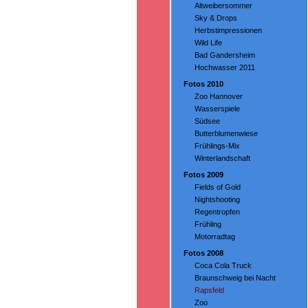
Altweibersommer
Sky & Drops
Herbstimpressionen
Wild Life
Bad Gandersheim
Hochwasser 2011
Fotos 2010
Zoo Hannover
Wasserspiele
Südsee
Butterblumenwiese
Frühlings-Mix
Winterlandschaft
Fotos 2009
Fields of Gold
Nightshooting
Regentropfen
Frühling
Motorradtag
Fotos 2008
Coca Cola Truck
Braunschweig bei Nacht
Rapsfeld
Zoo