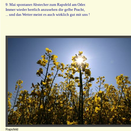
9. Mai spontaner Abstecher zum Rapsfeld am Oder.
Immer wieder herrlich anzusehen die gelbe Pracht,
... und das Wetter meint es auch wirklich gut mit uns !
...
Rapsfeld