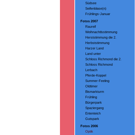
Südsee
Seifenblase(n)
Frühlings-Januar
Fotos 2007
Raureif
Weihnachtlsstimmung
Herststimmung die 2.
Herbststimmung
Harzer Land
Land unter
Schloss Richmond die 2.
Schloss Richmond
Lerbach
Pferde-Koppel
Summer-Feeling
Oldtimer
Bismarkturm
Frühling
Bürgerpark
Spaziergang
Ententeich
Gutspark
Fotos 2006
Optik