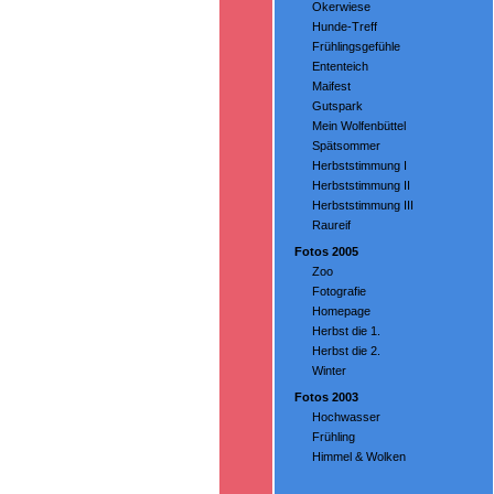
Okerwiese
Hunde-Treff
Frühlingsgefühle
Ententeich
Maifest
Gutspark
Mein Wolfenbüttel
Spätsommer
Herbststimmung I
Herbststimmung II
Herbststimmung III
Raureif
Fotos 2005
Zoo
Fotografie
Homepage
Herbst die 1.
Herbst die 2.
Winter
Fotos 2003
Hochwasser
Frühling
Himmel & Wolken