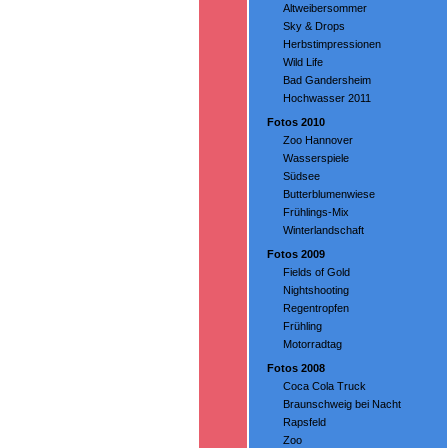
Altweibersommer
Sky & Drops
Herbstimpressionen
Wild Life
Bad Gandersheim
Hochwasser 2011
Fotos 2010
Zoo Hannover
Wasserspiele
Südsee
Butterblumenwiese
Frühlings-Mix
Winterlandschaft
Fotos 2009
Fields of Gold
Nightshooting
Regentropfen
Frühling
Motorradtag
Fotos 2008
Coca Cola Truck
Braunschweig bei Nacht
Rapsfeld
Zoo