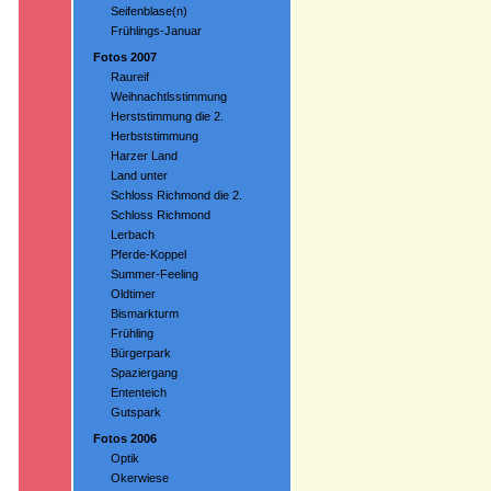
Seifenblase(n)
Frühlings-Januar
Fotos 2007
Raureif
Weihnachtlsstimmung
Herststimmung die 2.
Herbststimmung
Harzer Land
Land unter
Schloss Richmond die 2.
Schloss Richmond
Lerbach
Pferde-Koppel
Summer-Feeling
Oldtimer
Bismarkturm
Frühling
Bürgerpark
Spaziergang
Ententeich
Gutspark
Fotos 2006
Optik
Okerwiese