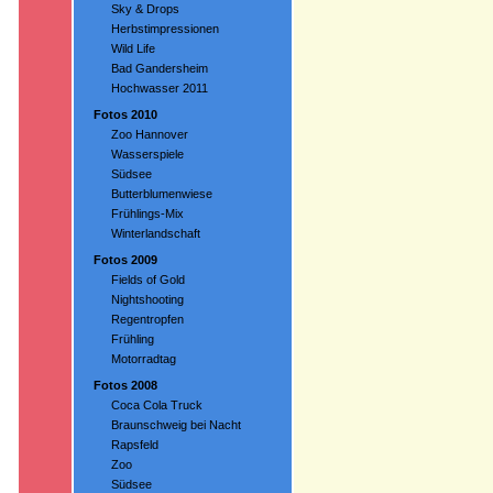
Sky & Drops
Herbstimpressionen
Wild Life
Bad Gandersheim
Hochwasser 2011
Fotos 2010
Zoo Hannover
Wasserspiele
Südsee
Butterblumenwiese
Frühlings-Mix
Winterlandschaft
Fotos 2009
Fields of Gold
Nightshooting
Regentropfen
Frühling
Motorradtag
Fotos 2008
Coca Cola Truck
Braunschweig bei Nacht
Rapsfeld
Zoo
Südsee