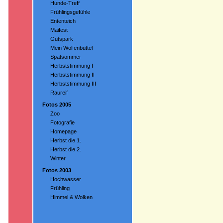
Hunde-Treff
Frühlingsgefühle
Ententeich
Maifest
Gutspark
Mein Wolfenbüttel
Spätsommer
Herbststimmung I
Herbststimmung II
Herbststimmung III
Raureif
Fotos 2005
Zoo
Fotografie
Homepage
Herbst die 1.
Herbst die 2.
Winter
Fotos 2003
Hochwasser
Frühling
Himmel & Wolken