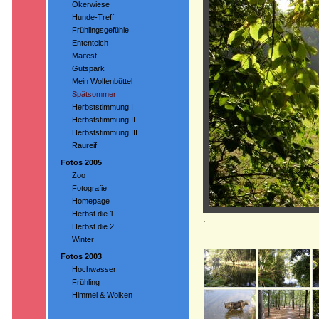
Okerwiese
Hunde-Treff
Frühlingsgefühle
Ententeich
Maifest
Gutspark
Mein Wolfenbüttel
Spätsommer
Herbststimmung I
Herbststimmung II
Herbststimmung III
Raureif
Fotos 2005
Zoo
Fotografie
Homepage
Herbst die 1.
.
Herbst die 2.
Winter
Fotos 2003
Hochwasser
Frühling
Himmel & Wolken