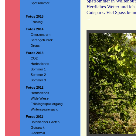
Spätsommer in Wolfenbütt
Spätsommer
Herrliches Wetter und ich
Gutspark. Viel Spass bei
Fotos 2015
...
Frühling
Fotos 2014
Otterzentrum
Serengeti-Park
Drops
Fotos 2013
CO2
Herbstliches
Sommer 1
Sommer 2
Sommer 3
Fotos 2012
Herbstliches
Wilde Wiese
Frühlingsspaziergang
Winterspaziergang
Fotos 2011
Botanischer Garten
Gutspark
Oderwald