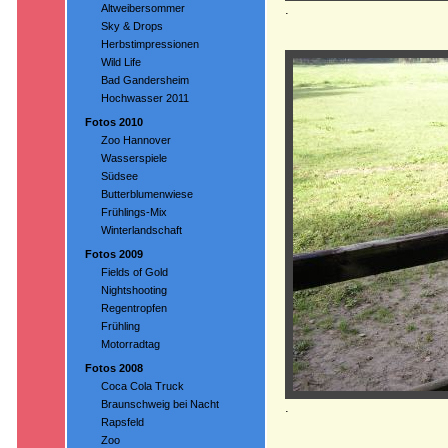
Altweibersommer
.
Sky & Drops
Herbstimpressionen
Wild Life
Bad Gandersheim
Hochwasser 2011
Fotos 2010
Zoo Hannover
Wasserspiele
Südsee
Butterblumenwiese
Frühlings-Mix
Winterlandschaft
Fotos 2009
Fields of Gold
Nightshooting
Regentropfen
Frühling
Motorradtag
Fotos 2008
Coca Cola Truck
Braunschweig bei Nacht
.
Rapsfeld
Zoo