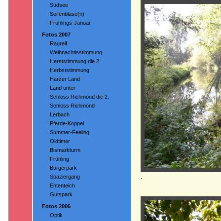
Südsee
Seifenblase(n)
Frühlings-Januar
Fotos 2007
Raureif
Weihnachtlsstimmung
Herststimmung die 2.
Herbststimmung
Harzer Land
Land unter
Schloss Richmond die 2.
Schloss Richmond
Lerbach
Pferde-Koppel
Summer-Feeling
Oldtimer
Bismarkturm
Frühling
Bürgerpark
.
Spaziergang
Ententeich
Gutspark
Fotos 2006
Optik