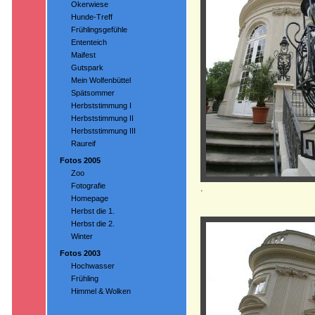
Okerwiese
Hunde-Treff
Frühlingsgefühle
Ententeich
Maifest
Gutspark
Mein Wolfenbüttel
Spätsommer
Herbststimmung I
Herbststimmung II
Herbststimmung III
Raureif
Fotos 2005
Zoo
Fotografie
.
Homepage
Herbst die 1.
Herbst die 2.
Winter
Fotos 2003
Hochwasser
Frühling
Himmel & Wolken