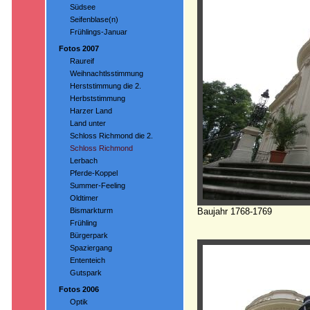
Südsee
Seifenblase(n)
Frühlings-Januar
Fotos 2007
Raureif
Weihnachtlsstimmung
Herststimmung die 2.
Herbststimmung
Harzer Land
Land unter
Schloss Richmond die 2.
Schloss Richmond
Lerbach
Pferde-Koppel
Summer-Feeling
Oldtimer
Bismarkturm
Baujahr 1768-1769
Frühling
Bürgerpark
Spaziergang
Ententeich
Gutspark
Fotos 2006
Optik