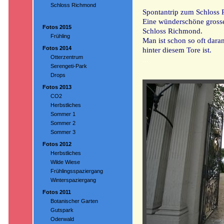
Schloss Richmond
Spontantrip zum Schloss 
Eine wünderschöne grosse
Fotos 2015
Schloss Richmond.
Frühling
Man ist schon so oft dara
Fotos 2014
hinter diesem Tore ist.
Otterzentrum
...
Serengeti-Park
Drops
Fotos 2013
CO2
Herbstliches
Sommer 1
Sommer 2
Sommer 3
Fotos 2012
Herbstliches
Wilde Wiese
Frühlingsspaziergang
Winterspaziergang
Fotos 2011
Botanischer Garten
Gutspark
Oderwald