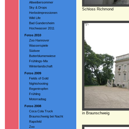
Altweibersommer
Sky & Drops
Schloss Richmond
Herbstimpressionen
Wild Life
Bad Gandersheim
Hochwasser 2011
Fotos 2010
Zoo Hannover
Wasserspiele
Südsee
Butterblumenwiese
Frühlings-Mix
Winterlandschaft
Fotos 2009
Fields of Gold
Nightshooting
Regentropfen
Frühling
Motorradtag
Fotos 2008
Coca Cola Truck
in Braunschweig
Braunschweig bei Nacht
Rapsfeld
Zoo